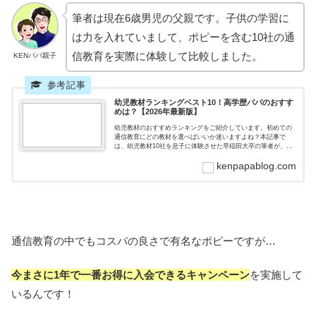
筆者は現在6歳男児の父親です。子供の学習に
は力を入れていまして、ポピーを含む10社の通
信教育を実際に体験して比較しました。
KENパパ親子
幼児教材ランキングベスト10！高学歴パパのおすす
めは？【2026年最新版】
幼児教材のおすすめランキングをご紹介しています。初めての
通信教育にどの教材を選べばいいか迷いますよね？本記事で
は、幼児教材10社を息子に体験させた早稲田大卒の筆者が、お
すすめの幼児教材をランキング形式で紹介しています。通信教
kenpapablog.com
育を検討しているなら要チェックです。
通信教育の中でもコスパの良さで有名なポピーですが…
今まさに1年で一番お得に入会できるキャンペーン
を実施して
いるんです！