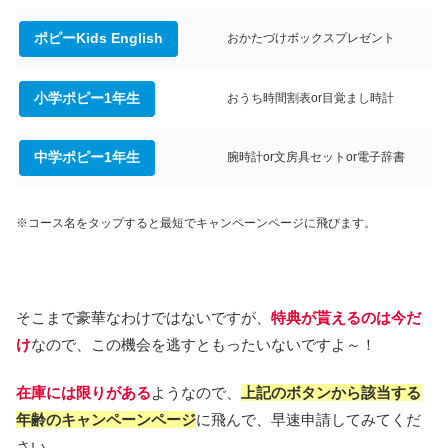
ポピーKids English
おかたづけボックスプレゼント
小学ポピー1年生
おうち時間割表or目覚まし時計
中学ポピー1年生
腕時計or文房具セットor電子辞書
※コース名をタップすると最短でキャンペーンページに飛びます。
そこまで豪華なわけではないですが、
特典が貰えるのは今だ
け
なので、この機会を逃すともったいないですよ～！
在庫には限りがある
ようなので、
上記のボタンから該当する
年齢のキャンペーンページ
に飛んで、早速申請してみてくだ
さい。