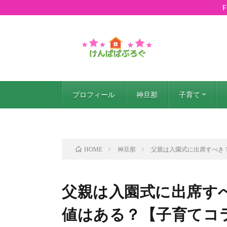
プロフィール
神旦那
子育て
子育て悩み
妊娠中
便利グッズ
お得情報
神旦那
父親は入園式に出席すべき
HOME
父親は入園式に出席す
値はある？【子育てコ