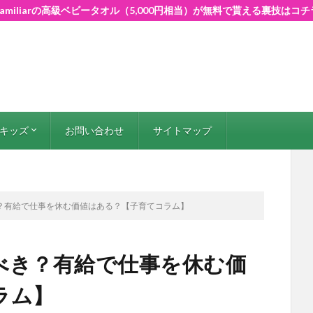
Familiarの高級ベビータオル（5,000円相当）が無料で貰える裏技はコチ
キッズ
お問い合わせ
サイトマップ
おもちゃ
子連れお出かけ
こども番組
？有給で仕事を休む価値はある？【子育てコラム】
べき？有給で仕事を休む価
ラム】