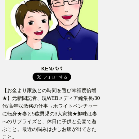
KENパパ
【お金より家族との時間を選び幸福度倍増
★】元新聞記者、現WEBメディア編集長/30
代/高年収激務の仕事→ホワイトベンチャー
に転身★妻と5歳男児の3人家族★趣味は妻
へのサプライズと、休日に子供と公園で遊
ぶこと。最近の悩みは少しお腹が出てきた
こと。