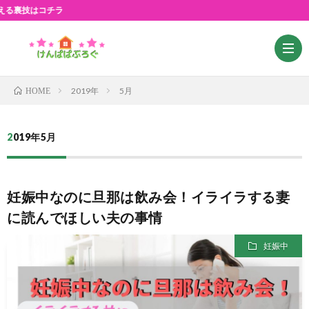
コチラ
2019年
5月
HOME
プ
2019年5月
ロ
神
妊娠中なのに旦那は飲み会！イライラする妻
フ
旦
子
に読んでほしい夫の事情
ィ
那
育
妊娠中
ー
て
ル