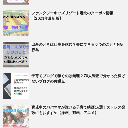
ファンタジーキッズリゾート港北のクーポン情報
【2021年最新版】
出産のときは仕事を休む？夫にできる５つのこととNG
行為
子育てブログで稼ぐのは無理？70人調査で分かった稼げ
ないブログの共通点
育児中のパパママが泣ける子育て映画16選！ストレス発
散にもおすすめ【洋画、邦画、アニメ】