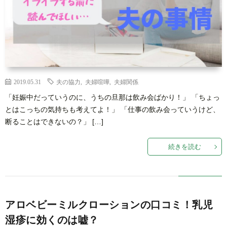
キ
2019.05.31
夫の協力
,
夫婦喧嘩
,
夫婦関係
ッ
「妊娠中だっていうのに、うちの旦那は飲み会ばかり！」 「ちょっ
とはこっちの気持ちも考えてよ！」 「仕事の飲み会っていうけど、
ズ
断ることはできないの？」 […]
続きを読む
お
問
サ
アロベビーミルクローションの口コミ！乳児
湿疹に効くのは嘘？
い
イ