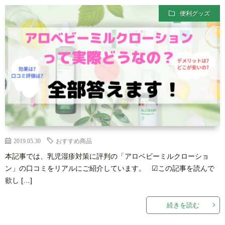
便利グッズ
合
ト
わ
マ
せ
ッ
プ
2019.05.30
おすすめ商品
本記事では、乳児湿疹対策に評判の「アロベビーミルクローショ
ン」の口コミをリアルにご紹介しています。 ☑この記事を読んで
欲し […]
続きを読む