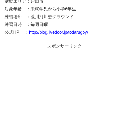
活動エリア：戸田市
対象年齢 ：未就学児から小学6年生
練習場所 ：荒川河川敷グラウンド
練習日時 ：毎週日曜
公式HP ：
http://blog.livedoor.jp/todarugby/
スポンサーリンク