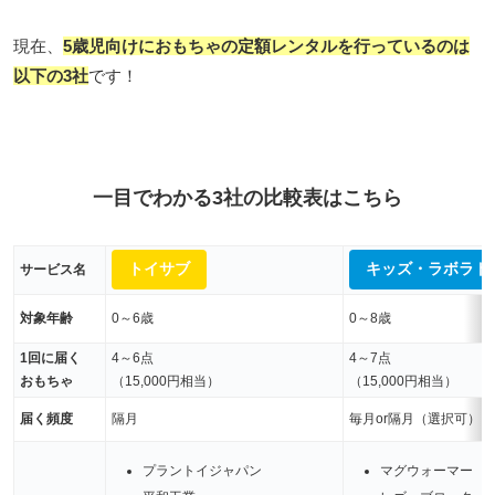
現在、
5歳児向けにおもちゃの定額レンタルを行っているのは
以下の3社
です！
一目でわかる3社の比較表はこちら
トイサブ
キッズ・ラボラト
サービス名
対象年齢
0～6歳
0～8歳
1回に届く
4～6点
4～7点
おもちゃ
（15,000円相当）
（15,000円相当）
届く頻度
隔月
毎月or隔月（選択可）
プラントイジャパン
マグウォーマー