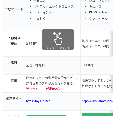
平和工業
レゴ・ブロック
ヴイテックエレクトロニクス
キュボロ
主なブランド
エド・インター
KUMON TOY
こまむぐ
ネフスピール
月額料金
毎月コース/4,378円
（税込）
3,674円
隔月コース/2,574円
スクロールできます
送料
全国一律無料
1,000円
圧倒的シェアの業界最大手サービス。
特徴
高級ブランドをレンタル
知育玩具のプロがおもちゃを厳選。
料金がやや高いがおもち
迷ったらここで間違いなし。
公式サイト
https://toysub.net/
https://kids-laboratory.co