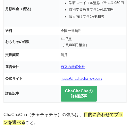
学研ステイフル監修プラン/4,950円
月額料金（税込）
特別支援教育プラン/4,378円
法人向けプラン/要相談
送料
全国一律無料
4～7点
おもちゃの点数
（15,000円相当）
交換頻度
隔月
運営会社
自立の株式会社
公式サイト
https://chachacha-toy.com/
ChaChaChaの
詳細記事
詳細記事
ChaChaCha（チャチャチャ）の強みは、
目的に合わせてプラ
ンを選べる
こと。