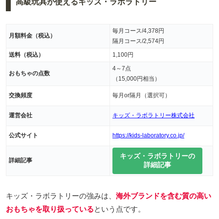
高級玩具が使えるキッズ・ラボラトリー
毎月コース/4,378円
月額料金（税込）
隔月コース/2,574円
送料（税込）
1,100円
4～7点
おもちゃの点数
（15,000円相当）
交換頻度
毎月or隔月（選択可）
運営会社
キッズ・ラボラトリー株式会社
公式サイト
https://kids-laboratory.co.jp/
キッズ・ラボラトリーの
詳細記事
詳細記事
キッズ・ラボラトリーの強みは、
海外ブランドを含む質の高い
おもちゃを取り扱っている
という点です。