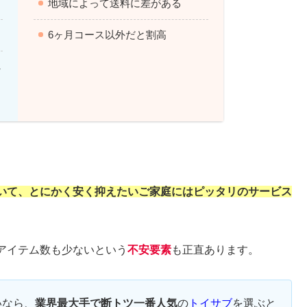
地域によって送料に差がある
6ヶ月コース以外だと割高
し
いて、とにかく安く抑えたいご家庭にはピッタリのサービス
アイテム数も少ないという
不安要素
も正直あります。
いなら、
業界最大手で断トツ一番人気
の
トイサブ
を選ぶと