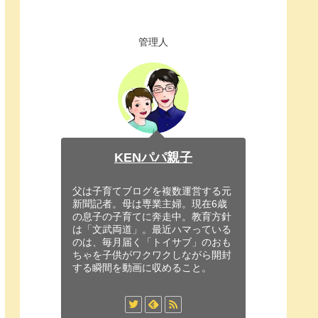
管理人
KENパパ親子
父は子育てブログを複数運営する元
新聞記者。母は専業主婦。現在6歳
の息子の子育てに奔走中。教育方針
は「文武両道」。最近ハマっている
のは、毎月届く「トイサブ」のおも
ちゃを子供がワクワクしながら開封
する瞬間を動画に収めること。